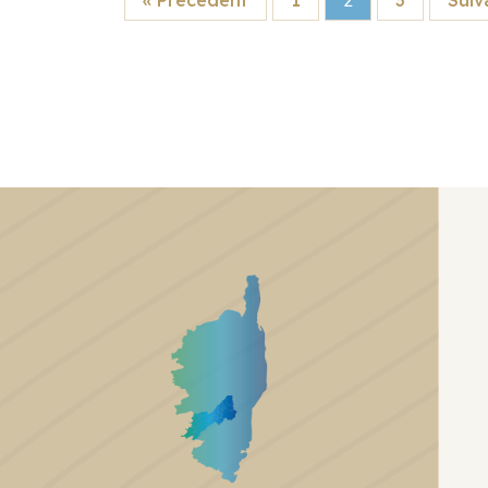
« Précédent
1
2
3
Suiv