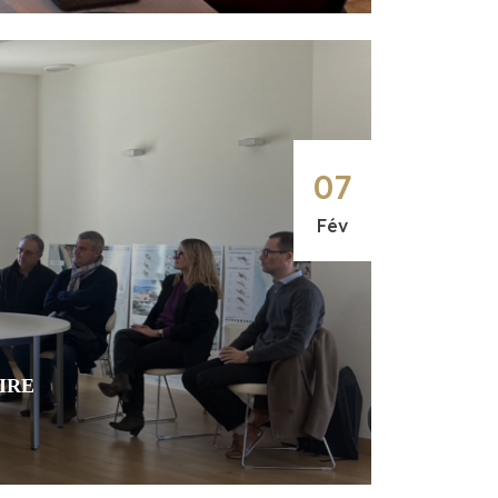
07
Fév
IRE