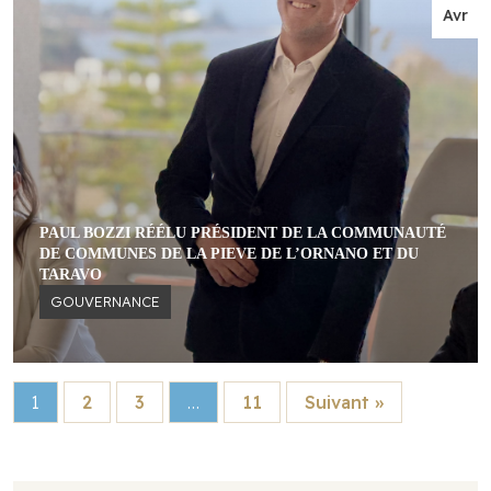
Avr
PAUL BOZZI RÉÉLU PRÉSIDENT DE LA COMMUNAUTÉ
DE COMMUNES DE LA PIEVE DE L’ORNANO ET DU
TARAVO
GOUVERNANCE
1
2
3
…
11
Suivant »