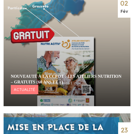
02
Fév
NOUVEAUTÉ À LA CCPOT : LES ATELIERS NUTRITION
– GRATUITS (60 ANS ET +)
ACTUALITÉ
23